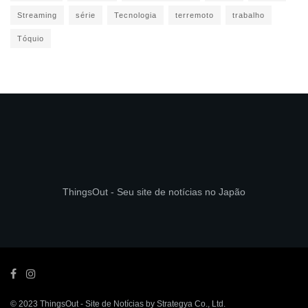
Streaming
série
Tecnologia
terremoto
trabalho
Tóquio
ThingsOut - Seu site de notícias no Japão
© 2023
ThingsOut
- Site de Notícias by
Strategya Co., Ltd
.