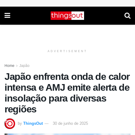
ADVERTISEMENT
Home
Japão
Japão enfrenta onda de calor
intensa e AMJ emite alerta de
insolação para diversas
regiões
by
ThingsOut
30 de junho de 2025