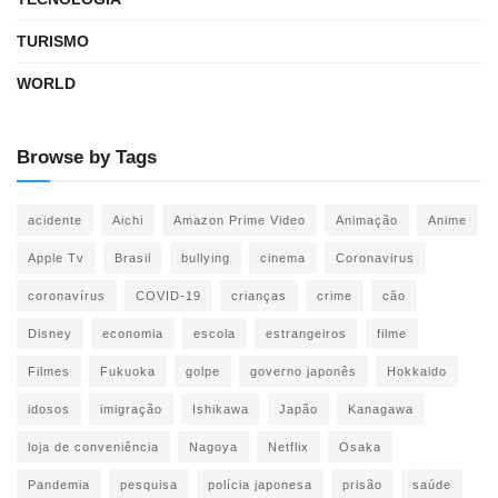
TURISMO
WORLD
Browse by Tags
acidente
Aichi
Amazon Prime Video
Animação
Anime
Apple Tv
Brasil
bullying
cinema
Coronavirus
coronavírus
COVID-19
crianças
crime
cão
Disney
economia
escola
estrangeiros
filme
Filmes
Fukuoka
golpe
governo japonês
Hokkaido
idosos
imigração
Ishikawa
Japão
Kanagawa
loja de conveniência
Nagoya
Netflix
Osaka
Pandemia
pesquisa
polícia japonesa
prisão
saúde