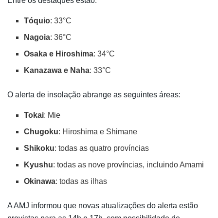
Entre os destaques estão:
Tóquio
: 33°C
Nagoia
: 36°C
Osaka e Hiroshima
: 34°C
Kanazawa e Naha
: 33°C
O alerta de insolação abrange as seguintes áreas:
Tokai
: Mie
Chugoku
: Hiroshima e Shimane
Shikoku
: todas as quatro províncias
Kyushu
: todas as nove províncias, incluindo Amami
Okinawa
: todas as ilhas
A AMJ informou que novas atualizações do alerta estão