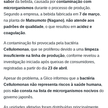
sabor
da bebida, causada por
contaminação com
microrganismos
durante o processo de produção.
Segundo a empresa, a bebida fabricada em
7 de março
,
na planta de
Matsumoto (Nagano)
,
não atende aos
padrões de qualidade
, o que resultou em
acidez e
coagulação
.
A contaminação foi provocada pela bactéria
Cellulomonas
, que se proliferou devido a uma
limpeza
insuficiente na linha de produção
, conforme revelou a
investigação iniciada após queixas de consumidores,
registradas a partir do dia
23 de abril
.
Apesar do problema, a Glico informou que a
bactéria
Cellulomonas não representa riscos à saúde humana
,
pois
não consta na lista de microrganismos nocivos
do
governo japonês.
As unidades afetadas foram distribuídas principalmente