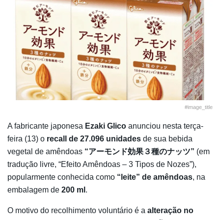
#image_title
A fabricante japonesa
Ezaki Glico
anunciou nesta terça-
feira (13) o
recall de 27.096 unidades
de sua bebida
vegetal de amêndoas
“アーモンド効果３種のナッツ”
(em
tradução livre, “Efeito Amêndoas – 3 Tipos de Nozes”),
popularmente conhecida como
“leite” de amêndoas
, na
embalagem de
200 ml
.
O motivo do recolhimento voluntário é a
alteração no