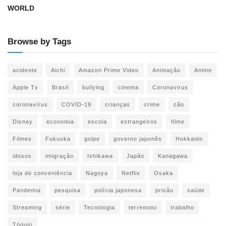
WORLD
Browse by Tags
acidente
Aichi
Amazon Prime Video
Animação
Anime
Apple Tv
Brasil
bullying
cinema
Coronavirus
coronavírus
COVID-19
crianças
crime
cão
Disney
economia
escola
estrangeiros
filme
Filmes
Fukuoka
golpe
governo japonês
Hokkaido
idosos
imigração
Ishikawa
Japão
Kanagawa
loja de conveniência
Nagoya
Netflix
Osaka
Pandemia
pesquisa
polícia japonesa
prisão
saúde
Streaming
série
Tecnologia
terremoto
trabalho
Tóquio