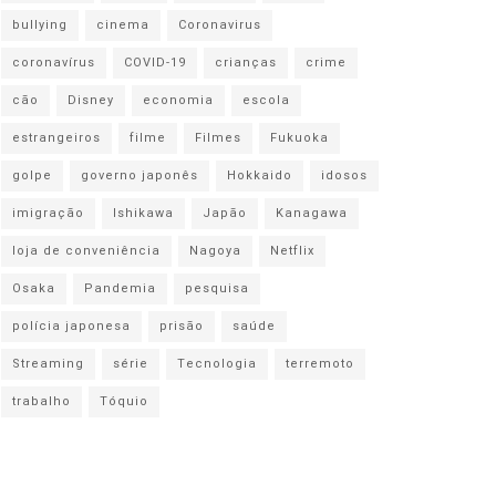
bullying
cinema
Coronavirus
coronavírus
COVID-19
crianças
crime
cão
Disney
economia
escola
estrangeiros
filme
Filmes
Fukuoka
golpe
governo japonês
Hokkaido
idosos
imigração
Ishikawa
Japão
Kanagawa
loja de conveniência
Nagoya
Netflix
Osaka
Pandemia
pesquisa
polícia japonesa
prisão
saúde
Streaming
série
Tecnologia
terremoto
trabalho
Tóquio