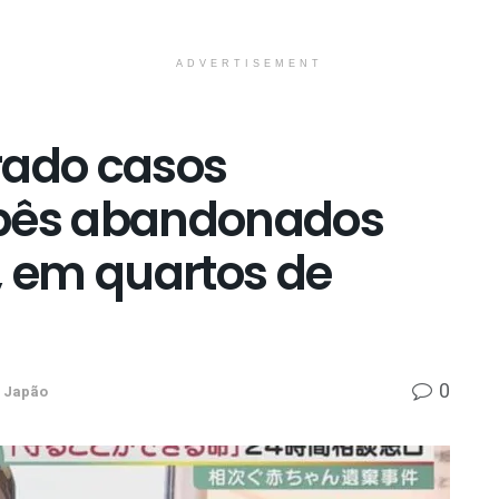
ADVERTISEMENT
rado casos
ebês abandonados
, em quartos de
0
Japão