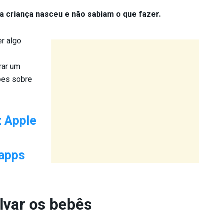
a criança nasceu e não sabiam o que fazer.
r algo
rar um
ões sobre
z Apple
 apps
lvar os bebês