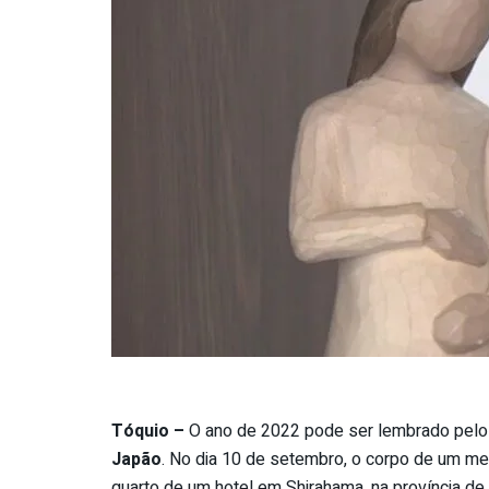
Tóquio –
O ano de 2022 pode ser lembrado pel
Japão
. No dia 10 de setembro, o corpo de um men
quarto de um hotel em Shirahama, na província d