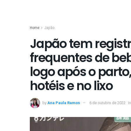
Home
Japão
Japão tem regist
frequentes de b
logo após o parto
hotéis e no lixo
by
Ana Paula Ramos
6 de outubro de 2022
in