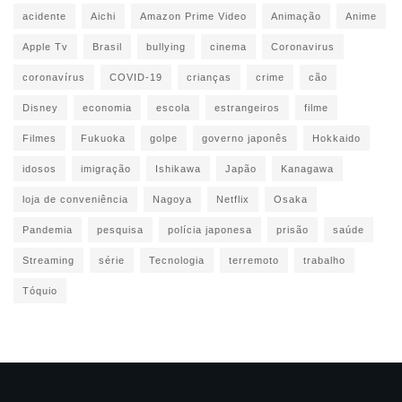
acidente
Aichi
Amazon Prime Video
Animação
Anime
Apple Tv
Brasil
bullying
cinema
Coronavirus
coronavírus
COVID-19
crianças
crime
cão
Disney
economia
escola
estrangeiros
filme
Filmes
Fukuoka
golpe
governo japonês
Hokkaido
idosos
imigração
Ishikawa
Japão
Kanagawa
loja de conveniência
Nagoya
Netflix
Osaka
Pandemia
pesquisa
polícia japonesa
prisão
saúde
Streaming
série
Tecnologia
terremoto
trabalho
Tóquio