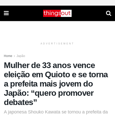
ADVERTISEMENT
Home
Japão
Mulher de 33 anos vence
eleição em Quioto e se torna
a prefeita mais jovem do
Japão: “quero promover
debates”
A japonesa Shouko Kawata se tornou a prefeita da