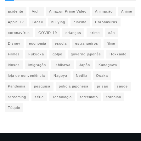
acidente
Aichi
Amazon Prime Video
Animação
Anime
Apple Tv
Brasil
bullying
cinema
Coronavirus
coronavírus
COVID-19
crianças
crime
cão
Disney
economia
escola
estrangeiros
filme
Filmes
Fukuoka
golpe
governo japonês
Hokkaido
idosos
imigração
Ishikawa
Japão
Kanagawa
loja de conveniência
Nagoya
Netflix
Osaka
Pandemia
pesquisa
polícia japonesa
prisão
saúde
Streaming
série
Tecnologia
terremoto
trabalho
Tóquio