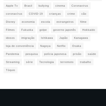
Apple Tv
Brasil
bullying
cinema
Coronavirus
coronavírus
COVID-19
crianças
crime
cão
Disney
economia
escola
estrangeiros
filme
Filmes
Fukuoka
golpe
governo japonês
Hokkaido
idosos
imigração
Ishikawa
Japão
Kanagawa
loja de conveniência
Nagoya
Netflix
Osaka
Pandemia
pesquisa
polícia japonesa
prisão
saúde
Streaming
série
Tecnologia
terremoto
trabalho
Tóquio